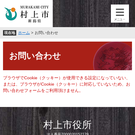
ペ
メ
ー
ニ
ジ
ュ
の
ー
先
を
ホーム
>
お問い合わせ
現在地
頭
飛
で
ば
本
す
し
文
。
て
お問い合わせ
本
文
へ
ブラウザでCookie（クッキー）が使用できる設定になっていない、
または、ブラウザがCookie（クッキー）に対応していないため、お
問い合わせフォームをご利用頂けません。
村上市役所
法人番号7000020152129