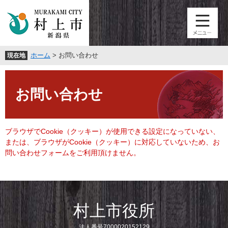
ペ
メ
ー
ニ
ジ
ュ
の
ー
先
を
ホーム
>
お問い合わせ
現在地
頭
飛
で
ば
本
す
し
文
。
て
お問い合わせ
本
文
へ
ブラウザでCookie（クッキー）が使用できる設定になっていない、
または、ブラウザがCookie（クッキー）に対応していないため、お
問い合わせフォームをご利用頂けません。
村上市役所
法人番号7000020152129