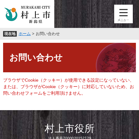
ペ
メ
ー
ニ
ジ
ュ
の
ー
先
を
ホーム
>
お問い合わせ
現在地
頭
飛
で
ば
本
す
し
文
。
て
お問い合わせ
本
文
へ
ブラウザでCookie（クッキー）が使用できる設定になっていない、
または、ブラウザがCookie（クッキー）に対応していないため、お
問い合わせフォームをご利用頂けません。
村上市役所
法人番号7000020152129