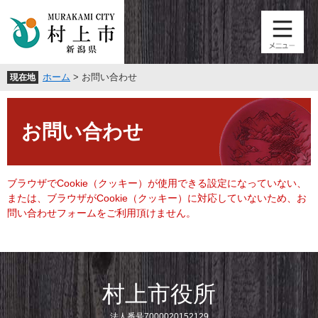
ペ
メ
ー
ニ
ジ
ュ
の
ー
先
を
ホーム
>
お問い合わせ
現在地
頭
飛
で
ば
本
す
し
文
。
て
お問い合わせ
本
文
へ
ブラウザでCookie（クッキー）が使用できる設定になっていない、
または、ブラウザがCookie（クッキー）に対応していないため、お
問い合わせフォームをご利用頂けません。
村上市役所
法人番号7000020152129