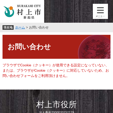
ペ
メ
ー
ニ
ジ
ュ
の
ー
先
を
ホーム
>
お問い合わせ
現在地
頭
飛
で
ば
本
す
し
文
。
て
お問い合わせ
本
文
へ
ブラウザでCookie（クッキー）が使用できる設定になっていない、
または、ブラウザがCookie（クッキー）に対応していないため、お
問い合わせフォームをご利用頂けません。
村上市役所
法人番号7000020152129