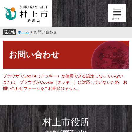
ペ
メ
ー
ニ
ジ
ュ
の
ー
先
を
ホーム
>
お問い合わせ
現在地
頭
飛
で
ば
本
す
し
文
。
て
お問い合わせ
本
文
へ
ブラウザでCookie（クッキー）が使用できる設定になっていない、
または、ブラウザがCookie（クッキー）に対応していないため、お
問い合わせフォームをご利用頂けません。
村上市役所
法人番号7000020152129