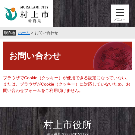
ペ
メ
ー
ニ
ジ
ュ
の
ー
先
を
ホーム
>
お問い合わせ
現在地
頭
飛
で
ば
本
す
し
文
。
て
お問い合わせ
本
文
へ
ブラウザでCookie（クッキー）が使用できる設定になっていない、
または、ブラウザがCookie（クッキー）に対応していないため、お
問い合わせフォームをご利用頂けません。
村上市役所
法人番号7000020152129