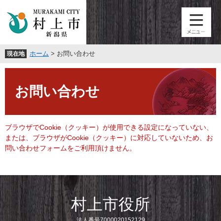
ペ
メ
ー
ニ
ジ
ュ
の
ー
先
を
ホーム
>
お問い合わせ
現在地
頭
飛
で
ば
本
す
し
文
。
て
お問い合わせ
本
文
へ
ブラウザでCookie（クッキー）が使用できる設定になっていない、
または、ブラウザがCookie（クッキー）に対応していないため、お
問い合わせフォームをご利用頂けません。
村上市役所
法人番号7000020152129