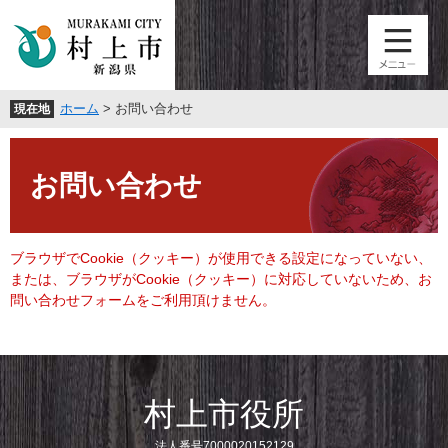
ペ
メ
ー
ニ
ジ
ュ
の
ー
先
を
ホーム
>
お問い合わせ
現在地
頭
飛
で
ば
本
す
し
文
。
て
お問い合わせ
本
文
へ
ブラウザでCookie（クッキー）が使用できる設定になっていない、
または、ブラウザがCookie（クッキー）に対応していないため、お
問い合わせフォームをご利用頂けません。
村上市役所
法人番号7000020152129