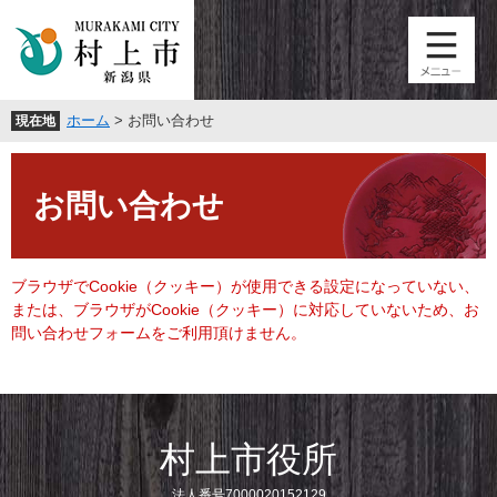
ペ
メ
ー
ニ
ジ
ュ
の
ー
先
を
ホーム
>
お問い合わせ
現在地
頭
飛
で
ば
本
す
し
文
。
て
お問い合わせ
本
文
へ
ブラウザでCookie（クッキー）が使用できる設定になっていない、
または、ブラウザがCookie（クッキー）に対応していないため、お
問い合わせフォームをご利用頂けません。
村上市役所
法人番号7000020152129