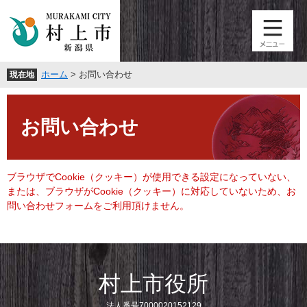
ペ
メ
ー
ニ
ジ
ュ
の
ー
先
を
ホーム
>
お問い合わせ
現在地
頭
飛
で
ば
本
す
し
文
。
て
お問い合わせ
本
文
へ
ブラウザでCookie（クッキー）が使用できる設定になっていない、
または、ブラウザがCookie（クッキー）に対応していないため、お
問い合わせフォームをご利用頂けません。
村上市役所
法人番号7000020152129