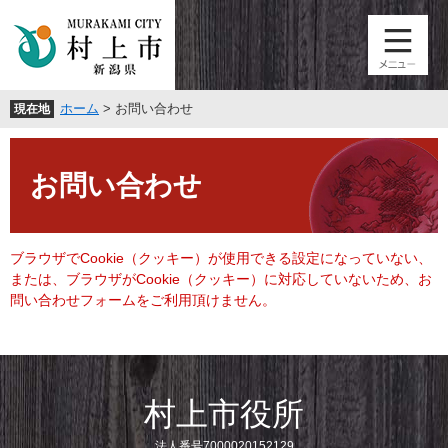
ペ
メ
ー
ニ
ジ
ュ
の
ー
先
を
ホーム
>
お問い合わせ
現在地
頭
飛
で
ば
本
す
し
文
。
て
お問い合わせ
本
文
へ
ブラウザでCookie（クッキー）が使用できる設定になっていない、
または、ブラウザがCookie（クッキー）に対応していないため、お
問い合わせフォームをご利用頂けません。
村上市役所
法人番号7000020152129