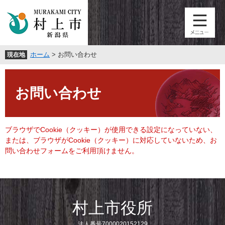
ペ
メ
ー
ニ
ジ
ュ
の
ー
先
を
ホーム
>
お問い合わせ
現在地
頭
飛
で
ば
本
す
し
文
。
て
お問い合わせ
本
文
へ
ブラウザでCookie（クッキー）が使用できる設定になっていない、
または、ブラウザがCookie（クッキー）に対応していないため、お
問い合わせフォームをご利用頂けません。
村上市役所
法人番号7000020152129