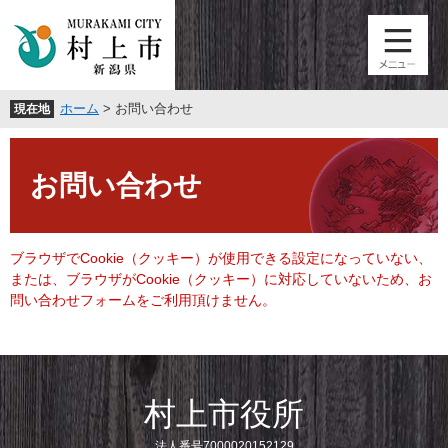
ペ
メ
ー
ニ
ジ
ュ
の
ー
先
を
ホーム
>
お問い合わせ
現在地
頭
飛
で
ば
本
す
し
文
。
て
お問い合わせ
本
文
へ
ブラウザでCookie（クッキー）が使用できる設定になっていない、
または、ブラウザがCookie（クッキー）に対応していないため、お
問い合わせフォームをご利用頂けません。
村上市役所
法人番号7000020152129