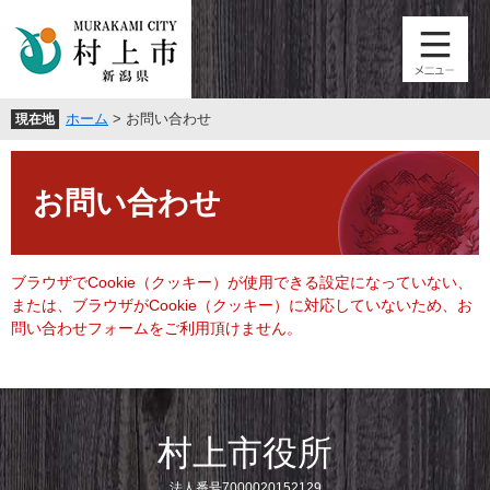
ペ
メ
ー
ニ
ジ
ュ
の
ー
先
を
ホーム
>
お問い合わせ
現在地
頭
飛
で
ば
本
す
し
文
。
て
お問い合わせ
本
文
へ
ブラウザでCookie（クッキー）が使用できる設定になっていない、
または、ブラウザがCookie（クッキー）に対応していないため、お
問い合わせフォームをご利用頂けません。
村上市役所
法人番号7000020152129