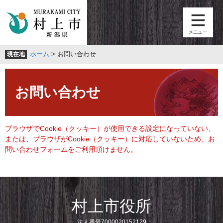
ペ
メ
ー
ニ
ジ
ュ
の
ー
先
を
ホーム
>
お問い合わせ
現在地
頭
飛
で
ば
本
す
し
文
。
て
お問い合わせ
本
文
へ
ブラウザでCookie（クッキー）が使用できる設定になっていない、
または、ブラウザがCookie（クッキー）に対応していないため、お
問い合わせフォームをご利用頂けません。
村上市役所
法人番号7000020152129