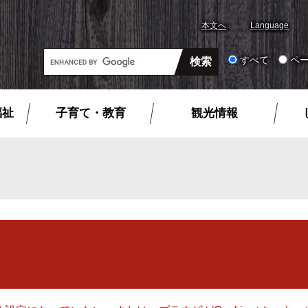
本文へ
Language
G
すべて
ペ
o
o
g
福祉
子育て・教育
観光情報
l
e
カ
ス
タ
ム
検
索