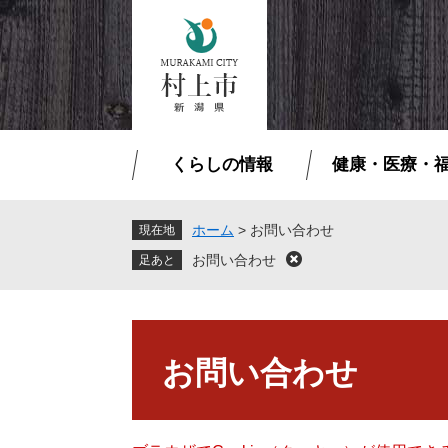
ペ
メ
ー
ニ
ジ
ュ
の
ー
先
を
頭
飛
で
ば
くらしの情報
健康・医療・
す
し
。
て
本
ホーム
>
お問い合わせ
現在地
文
お問い合わせ
閉
へ
じ
る
本
文
お問い合わせ