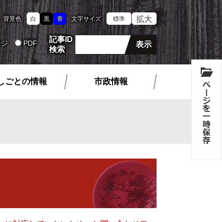
拡大
背景色
白
黒
青
文字サイズ
標準
記事ID
ージ
PDF
検索
しごとの情報
市政情報