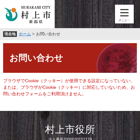
ペ
メ
ー
ニ
ジ
ュ
の
ー
先
を
ホーム
>
お問い合わせ
現在地
頭
飛
で
ば
本
す
し
文
。
て
お問い合わせ
本
文
へ
ブラウザでCookie（クッキー）が使用できる設定になっていない、
または、ブラウザがCookie（クッキー）に対応していないため、お
問い合わせフォームをご利用頂けません。
村上市役所
法人番号7000020152129