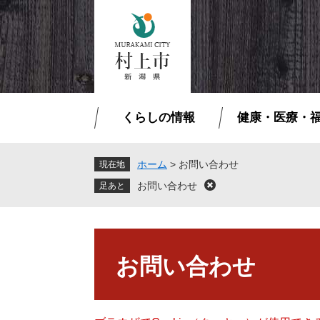
ペ
メ
ー
ニ
ジ
ュ
の
ー
先
を
頭
飛
で
ば
くらしの情報
健康・医療・
す
し
。
て
本
ホーム
>
お問い合わせ
現在地
文
お問い合わせ
閉
へ
じ
る
本
文
お問い合わせ