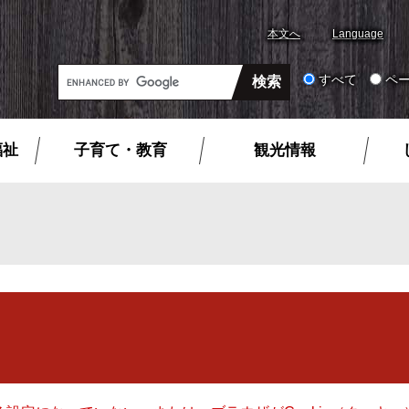
本文へ
Language
G
すべて
ペ
o
o
g
福祉
子育て・教育
観光情報
l
e
カ
ス
タ
ム
検
索