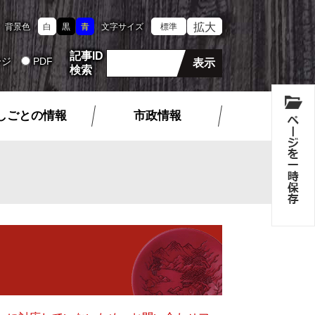
拡大
背景色
白
黒
青
文字サイズ
標準
記事ID
ージ
PDF
検索
しごとの情報
市政情報