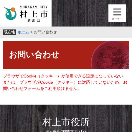
ペ
メ
ー
ニ
ジ
ュ
の
ー
先
を
ホーム
>
お問い合わせ
現在地
頭
飛
で
ば
本
す
し
文
。
て
お問い合わせ
本
文
へ
ブラウザでCookie（クッキー）が使用できる設定になっていない、
または、ブラウザがCookie（クッキー）に対応していないため、お
問い合わせフォームをご利用頂けません。
村上市役所
法人番号7000020152129