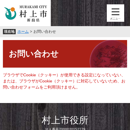
ペ
メ
ー
ニ
ジ
ュ
の
ー
先
を
ホーム
>
お問い合わせ
現在地
頭
飛
で
ば
本
す
し
文
。
て
お問い合わせ
本
文
へ
ブラウザでCookie（クッキー）が使用できる設定になっていない、
または、ブラウザがCookie（クッキー）に対応していないため、お
問い合わせフォームをご利用頂けません。
村上市役所
法人番号7000020152129