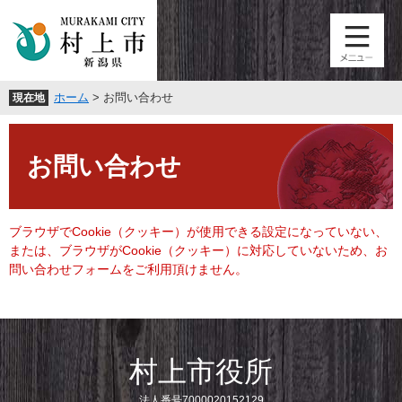
ペ
メ
ー
ニ
ジ
ュ
の
ー
先
を
ホーム
>
お問い合わせ
現在地
頭
飛
で
ば
本
す
し
文
。
て
お問い合わせ
本
文
へ
ブラウザでCookie（クッキー）が使用できる設定になっていない、
または、ブラウザがCookie（クッキー）に対応していないため、お
問い合わせフォームをご利用頂けません。
村上市役所
法人番号7000020152129