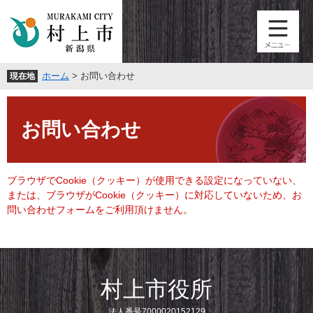
ペ
メ
ー
ニ
ジ
ュ
の
ー
先
を
ホーム
>
お問い合わせ
現在地
頭
飛
で
ば
本
す
し
文
。
て
お問い合わせ
本
文
へ
ブラウザでCookie（クッキー）が使用できる設定になっていない、
または、ブラウザがCookie（クッキー）に対応していないため、お
問い合わせフォームをご利用頂けません。
村上市役所
法人番号7000020152129