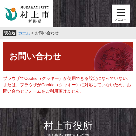
ペ
メ
ー
ニ
ジ
ュ
の
ー
先
を
ホーム
>
お問い合わせ
現在地
頭
飛
で
ば
本
す
し
文
。
て
お問い合わせ
本
文
へ
ブラウザでCookie（クッキー）が使用できる設定になっていない、
または、ブラウザがCookie（クッキー）に対応していないため、お
問い合わせフォームをご利用頂けません。
村上市役所
法人番号7000020152129