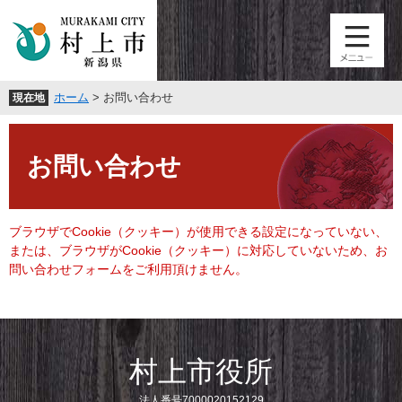
ペ
メ
ー
ニ
ジ
ュ
の
ー
先
を
ホーム
>
お問い合わせ
現在地
頭
飛
で
ば
本
す
し
文
。
て
お問い合わせ
本
文
へ
ブラウザでCookie（クッキー）が使用できる設定になっていない、
または、ブラウザがCookie（クッキー）に対応していないため、お
問い合わせフォームをご利用頂けません。
村上市役所
法人番号7000020152129