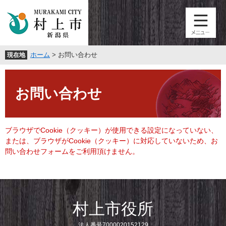
ペ
メ
ー
ニ
ジ
ュ
の
ー
先
を
ホーム
>
お問い合わせ
現在地
頭
飛
で
ば
本
す
し
文
。
て
お問い合わせ
本
文
へ
ブラウザでCookie（クッキー）が使用できる設定になっていない、
または、ブラウザがCookie（クッキー）に対応していないため、お
問い合わせフォームをご利用頂けません。
村上市役所
法人番号7000020152129