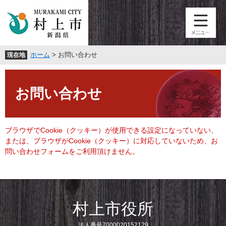
ペ
メ
ー
ニ
ジ
ュ
の
ー
先
を
ホーム
>
お問い合わせ
現在地
頭
飛
で
ば
本
す
し
文
。
て
お問い合わせ
本
文
へ
ブラウザでCookie（クッキー）が使用できる設定になっていない、
または、ブラウザがCookie（クッキー）に対応していないため、お
問い合わせフォームをご利用頂けません。
村上市役所
法人番号7000020152129