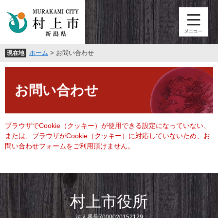
ペ
メ
ー
ニ
ジ
ュ
の
ー
先
を
ホーム
>
お問い合わせ
現在地
頭
飛
で
ば
本
す
し
文
。
て
お問い合わせ
本
文
へ
ブラウザでCookie（クッキー）が使用できる設定になっていない、
または、ブラウザがCookie（クッキー）に対応していないため、お
問い合わせフォームをご利用頂けません。
村上市役所
法人番号7000020152129