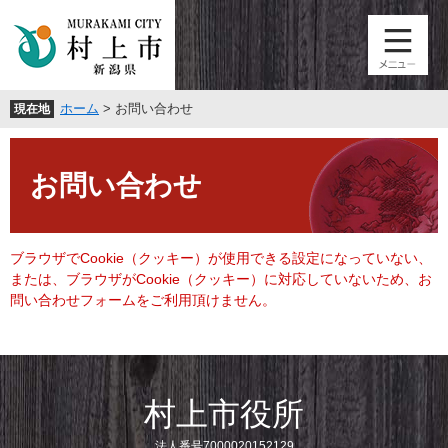
ペ
メ
ー
ニ
ジ
ュ
の
ー
先
を
ホーム
>
お問い合わせ
現在地
頭
飛
で
ば
本
す
し
文
。
て
お問い合わせ
本
文
へ
ブラウザでCookie（クッキー）が使用できる設定になっていない、
または、ブラウザがCookie（クッキー）に対応していないため、お
問い合わせフォームをご利用頂けません。
村上市役所
法人番号7000020152129