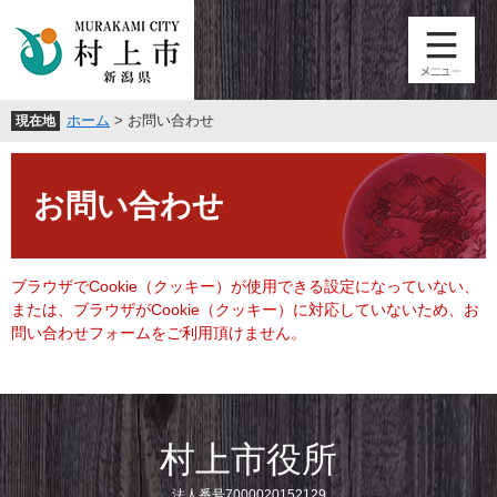
ペ
メ
ー
ニ
ジ
ュ
の
ー
先
を
ホーム
>
お問い合わせ
現在地
頭
飛
で
ば
本
す
し
文
。
て
お問い合わせ
本
文
へ
ブラウザでCookie（クッキー）が使用できる設定になっていない、
または、ブラウザがCookie（クッキー）に対応していないため、お
問い合わせフォームをご利用頂けません。
村上市役所
法人番号7000020152129