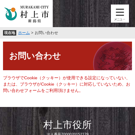
ペ
メ
ー
ニ
ジ
ュ
の
ー
先
を
ホーム
>
お問い合わせ
現在地
頭
飛
で
ば
本
す
し
文
。
て
お問い合わせ
本
文
へ
ブラウザでCookie（クッキー）が使用できる設定になっていない、
または、ブラウザがCookie（クッキー）に対応していないため、お
問い合わせフォームをご利用頂けません。
村上市役所
法人番号7000020152129