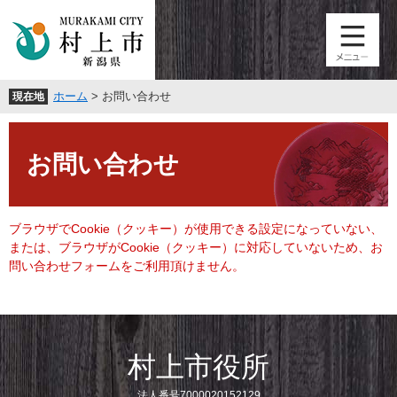
ペ
メ
ー
ニ
ジ
ュ
の
ー
先
を
ホーム
>
お問い合わせ
現在地
頭
飛
で
ば
本
す
し
文
。
て
お問い合わせ
本
文
へ
ブラウザでCookie（クッキー）が使用できる設定になっていない、
または、ブラウザがCookie（クッキー）に対応していないため、お
問い合わせフォームをご利用頂けません。
村上市役所
法人番号7000020152129