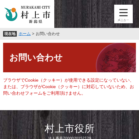
ペ
メ
ー
ニ
ジ
ュ
の
ー
先
を
ホーム
>
お問い合わせ
現在地
頭
飛
で
ば
本
す
し
文
。
て
お問い合わせ
本
文
へ
ブラウザでCookie（クッキー）が使用できる設定になっていない、
または、ブラウザがCookie（クッキー）に対応していないため、お
問い合わせフォームをご利用頂けません。
村上市役所
法人番号7000020152129