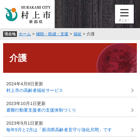
ペ
メ
ー
ニ
ジ
ュ
の
ー
先
を
ホーム
>
補助・助成・支援
>
福祉
>
介護
現在地
頭
飛
で
ば
本
す
し
文
。
て
介護
本
文
へ
2024年4月8日更新
村上市の高齢者福祉サービス
2023年10月1日更新
避難行動要支援者の支援体制づくり
2023年9月1日更新
毎年9月と2月は「新潟県高齢者見守り強化月間」です