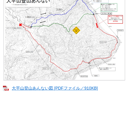
大平山登山あんない図 [PDFファイル／910KB]