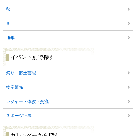
秋
冬
通年
イ
ベ
ン
ト
別
祭り・郷土芸能
で
探
物産販売
す
レジャー・体験・交流
スポーツ行事
カ
レ