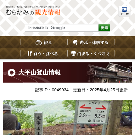
ペ
メ
ー
ニ
ジ
ュ
の
ー
先
を
G
頭
飛
o
で
ば
o
す
し
g
。
て
l
e
本
カ
文
ス
へ
本
タ
文
大平山登山情報
ム
検
索
記事ID：0049934
更新日：2025年4月25日更新