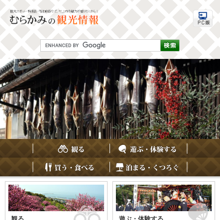
ペ
メ
ー
ニ
ジ
ュ
の
ー
先
を
G
頭
飛
o
で
ば
o
す
し
g
。
て
l
e
本
カ
文
ス
へ
タ
ム
検
索
本
文
観
光
観る
遊ぶ・体験する