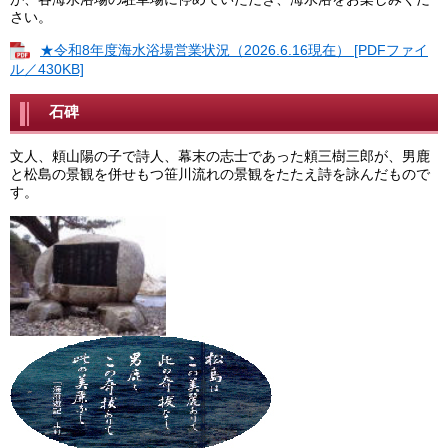
さい。
★令和8年度海水浴場営業状況（2026.6.16現在） [PDFファイ
ル／430KB]
石碑
文人、頼山陽の子で詩人、幕末の志士であった頼三樹三郎が、男鹿
と松島の景観を併せもつ笹川流れの景観をたたえ詩を詠んだもので
す。