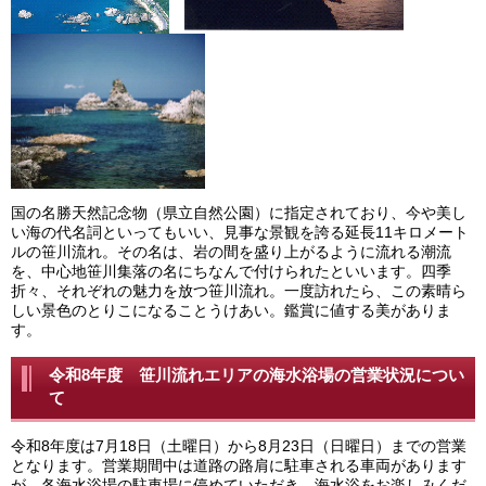
国の名勝天然記念物（県立自然公園）に指定されており、今や美し
い海の代名詞といってもいい、見事な景観を誇る延長11キロメート
ルの笹川流れ。その名は、岩の間を盛り上がるように流れる潮流
を、中心地笹川集落の名にちなんで付けられたといいます。四季
折々、それぞれの魅力を放つ笹川流れ。一度訪れたら、この素晴ら
しい景色のとりこになることうけあい。鑑賞に値する美がありま
す。
令和8年度 笹川流れエリアの海水浴場の営業状況につい
て
令和8年度は7月18日（土曜日）から8月23日（日曜日）までの営業
となります。営業期間中は道路の路肩に駐車される車両があります
が、各海水浴場の駐車場に停めていただき、海水浴をお楽しみくだ