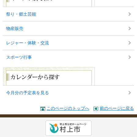
ン
ト
別
祭り・郷土芸能
で
探
物産販売
す
レジャー・体験・交流
スポーツ行事
カ
レ
ン
ダ
ー
今月分の予定表を見る
か
ら
探
このページのトップへ
前のページに戻る
す