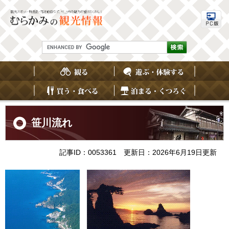
ペ
メ
ー
ニ
ジ
ュ
の
ー
先
を
G
頭
飛
o
で
ば
o
す
し
g
。
て
l
e
本
カ
文
ス
へ
本
タ
文
笹川流れ
ム
検
索
記事ID：0053361
更新日：2026年6月19日更新