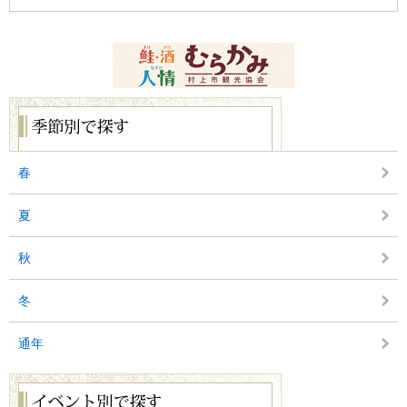
季
節
別
で
探
春
す
夏
秋
冬
通年
イ
ベ