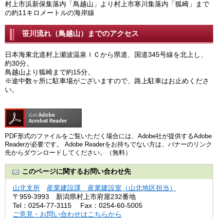
村上市浜新保集落内「鳥越山」より村上市寒川集落内「狐崎」まで
の約11キロメートルの海岸線
笹川流れ（鳥越山）までのアクセス
日本海東北道村上瀬波温泉ＩＣから県道、国道345号線を北上し、
約30分。
鳥越山より狐崎まで約15分。
※途中数ヶ所に駐車場がございますので、路上駐車はお止めくださ
い。
PDF形式のファイルをご覧いただく場合には、Adobe社が提供するAdobe
Readerが必要です。
Adobe Readerをお持ちでない方は、バナーのリンク
先からダウンロードしてください。（無料）
このページに関するお問い合わせ先
山北支所
産業建設課 産業建設室（山北地区担当）
〒959-3993
新潟県村上市府屋232番地
Tel：0254-77-3115
Fax：0254-60-5005
ご意見・お問い合わせはこちらから