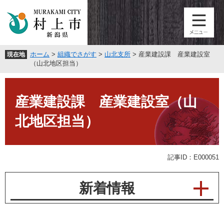
ペ
メ
ー
ニ
ジ
ュ
の
ー
先
を
ホーム
>
組織でさがす
>
山北支所
>
産業建設課 産業建設室
現在地
頭
飛
（山北地区担当）
で
ば
す
し
本
。
て
文
産業建設課 産業建設室（山
本
文
北地区担当）
へ
記事ID：E000051
新着情報