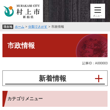
ペ
メ
ー
ニ
ジ
ュ
の
ー
先
を
ホーム
>
分類でさがす
>
市政情報
現在地
頭
飛
で
ば
本
す
し
文
。
て
市政情報
本
文
へ
記事ID：A000003
新着情報
カテゴリメニュー