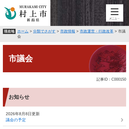
ペ
メ
ー
ニ
ジ
ュ
の
ー
先
を
ホーム
>
分類でさがす
>
市政情報
>
市政運営・行政改革
>
市議
現在地
頭
飛
会
で
ば
す
し
本
。
て
文
市議会
本
文
へ
記事ID：C000150
お知らせ
2026年8月8日更新
議会の予定