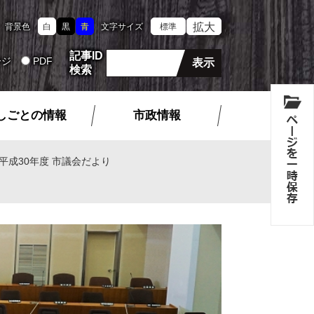
拡大
背景色
白
黒
青
文字サイズ
標準
記事ID
ージ
PDF
検索
しごとの情報
市政情報
平成30年度 市議会だより