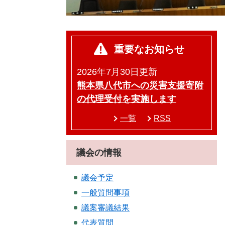
重要なお知らせ
2026年7月30日更新
熊本県八代市への災害支援寄附
の代理受付を実施します
一覧
RSS
議会の情報
議会予定
一般質問事項
議案審議結果
代表質問