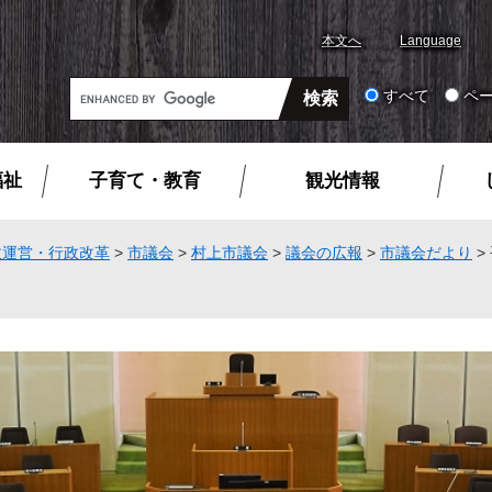
本文へ
Language
G
すべて
ペ
o
o
g
福祉
子育て・教育
観光情報
l
e
カ
政運営・行政改革
>
市議会
>
村上市議会
>
議会の広報
>
市議会だより
>
ス
タ
ム
検
索