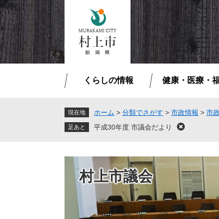
ペ
メ
ー
ニ
ジ
ュ
の
ー
先
を
頭
飛
で
ば
くらしの情報
健康・医療・
す
し
。
て
本
ホーム
>
分類でさがす
>
市政情報
>
市
現在地
文
平成30年度 市議会だより
閉
へ
じ
る
村上市議会