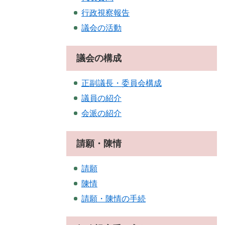
行政視察報告
議会の活動
議会の構成
正副議長・委員会構成
議員の紹介
会派の紹介
請願・陳情
請願
陳情
請願・陳情の手続