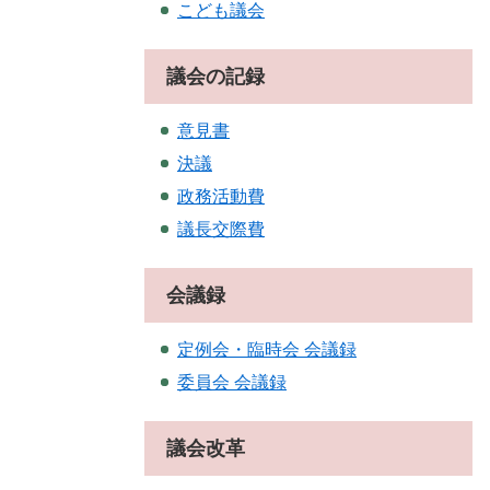
こども議会
議会の記録
意見書
決議
政務活動費
議長交際費
会議録
定例会・臨時会 会議録
委員会 会議録
議会改革