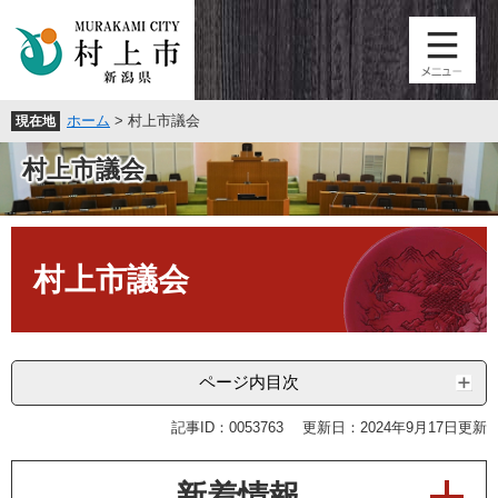
ペ
メ
ー
ニ
ジ
ュ
の
ー
先
を
ホーム
>
村上市議会
現在地
頭
飛
で
ば
村上市議会
す
し
。
て
本
本
文
文
へ
村上市議会
ページ内目次
記事ID：0053763
更新日：2024年9月17日更新
新着情報