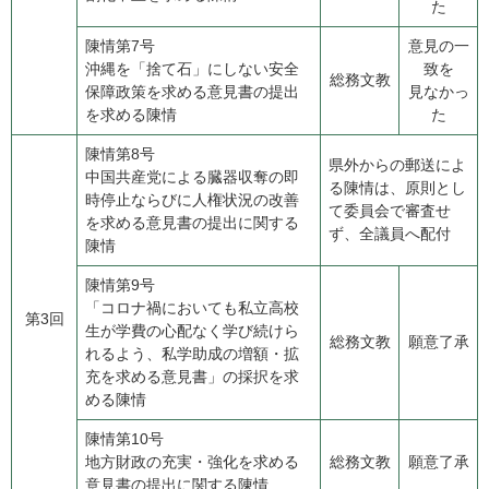
た
陳情第7号
意見の一
​沖縄を「捨て石」にしない安全
致を
総務文教
保障政策を求める意見書の提出
見なかっ
を求める陳情
た
陳情第8号
県外からの郵送によ
​中国共産党による臓器収奪の即
る陳情は、原則とし
時停止ならびに人権状況の改善
て委員会で審査せ
を求める意見書の提出に関する
ず、全議員へ配付
陳情
陳情第9号
​「コロナ禍においても私立高校
第3回
生が学費の心配なく学び続けら
総務文教
願意了承
れるよう、私学助成の増額・拡
充を求める意見書」の採択を求
める陳情
陳情第10号
​地方財政の充実・強化を求める
総務文教
願意了承
意見書の提出に関する陳情