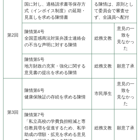
​国に対し、適格請求書等保存方
る陳情は、原則とし
式（インボイス制度）の延期・
て委員会で審査せ
見直しを求める陳情書
ず、全議員へ配付
意見の一
陳情第4号
第2回
致を
全国霊感商法対策弁護士連絡会
総務文教
見なかっ
の不当な声明に対する陳情
た
陳情第5号
地方財政の充実・強化に関する
総務文教
願意了承
意見書の提出を求める陳情
意見の一
陳情第6号
致を
市民厚生
​健康保険証の存続を求める陳情
見なかっ
た
第3回
陳情第7号
​「私立高校の学費負担軽減と専
任教員増を促進するため、私学
総務文教
願意了承
助成の増額・拡充を求める意見