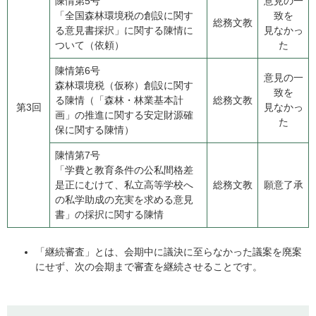
陳情第5号
意見の一
​「全国森林環境税の創設に関す
致を
総務文教
る意見書採択」に関する陳情に
見なかっ
ついて（依頼）
た
陳情第6号
意見の一
​森林環境税（仮称）創設に関す
致を
る陳情（「森林・林業基本計
総務文教
第3回
見なかっ
画」の推進に関する安定財源確
た
保に関する陳情）
陳情第7号
​「学費と教育条件の公私間格差
是正にむけて、私立高等学校へ
総務文教
願意了承
の私学助成の充実を求める意見
書」の採択に関する陳情
「継続審査」とは、会期中に議決に至らなかった議案を廃案
にせず、次の会期まで審査を継続させることです。