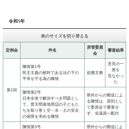
令和5年
表のサイズを切り替える
所管委員
定例会
件名
審査結果
会
意見の一
陳情第1号
致を
民主主義の根幹である法の下の
総務文教
見なかっ
平等を守る為の陳情
た
第1回
陳情第2号
県外からの郵送によ
日本全体で解決すべき問題とし
る陳情は、原則とし
て、普天間基地周辺の子どもた
て委員会で審査せ
ちを取り巻く空・水・土の安全
ず、全議員へ配付
の保障を求める陳情
陳情第3号
県外からの郵送によ