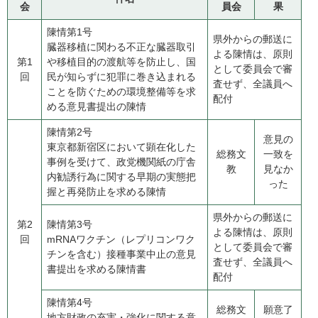
会
員会
果
陳情第1号
県外からの郵送に
​臓器移植に関わる不正な臓器取引
よる陳情は、原則
第1
や移植目的の渡航等を防止し、国
として委員会で審
回
民が知らずに犯罪に巻き込まれる
査せず、全議員へ
ことを防ぐための環境整備等を求
配付
める意見書提出の陳情
陳情第2号
意見の
​東京都新宿区において顕在化した
総務文
一致を
事例を受けて、政党機関紙の庁舎
教
見なか
内勧誘行為に関する早期の実態把
った
握と再発防止を求める陳情
県外からの郵送に
第2
陳情第3号
よる陳情は、原則
回
mRNAワクチン（レプリコンワク
として委員会で審
チンを含む）接種事業中止の意見
査せず、全議員へ
書提出を求める陳情書
配付
陳情第4号
総務文
願意了
地方財政の充実・強化に関する意