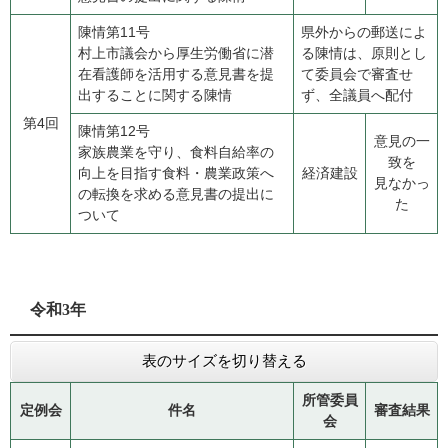
陳情第11号
県外からの郵送によ
​村上市議会から厚生労働省に潜
る陳情は、原則とし
在看護師を活用する意見書を提
て委員会で審査せ
出することに関する陳情
ず、全議員へ配付
第4回
陳情第12号
意見の一
​家族農業を守り、食料自給率の
致を
向上を目指す食料・農業政策へ
経済建設
見なかっ
の転換を求める意見書の提出に
た
ついて
令和3年
表のサイズを切り替える
所管委員
定例会
件名
審査結果
会