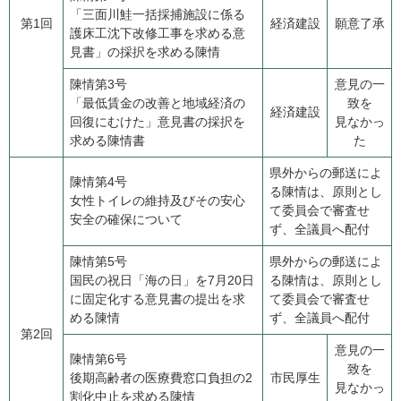
「三面川鮭一括採捕施設に係る
第1回
経済建設
願意了承
護床工沈下改修工事を求める意
見書」の採択を求める陳情
陳情第3号
意見の一
「最低賃金の改善と地域経済の
致を
経済建設
回復にむけた」意見書の採択を
見なかっ
求める陳情書
た
県外からの郵送によ
陳情第4号
る陳情は、原則とし
​女性トイレの維持及びその安心
て委員会で審査せ
安全の確保について
ず、全議員へ配付
陳情第5号
県外からの郵送によ
国民の祝日「海の日」を7月20日
る陳情は、原則とし
に固定化する意見書の提出を求
て委員会で審査せ
める陳情
ず、全議員へ配付
第2回
意見の一
陳情第6号
致を
​後期高齢者の医療費窓口負担の2
市民厚生
見なかっ
割化中止を求める陳情