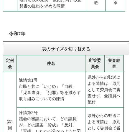
教
承
見書の提出を求める陳情
令和7年
表のサイズを切り替える
定例
所管委
審査結
件名
会
員会
果
県外からの郵送に
陳情第1号
よる陳情は、原則
​市民と共に「いじめ」「自殺」
として委員会で審
「児童虐待」「犯罪」等を減らす
査せず、全議員へ
取り組みについての陳情
配付
陳情第2号
県外からの郵送に
​議会の審議において、どの議員
第1
よる陳情は、原則
が、どの議案「賛成」「反対」
回
として委員会で審
「棄権」したかが分かるような図