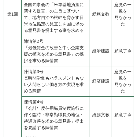
​全国知事会の「米軍基地負担に
意見の一
関する提言」の主旨に基づい
致を
第1回
総務文教
て、地方自治の根幹を脅かす日
見なかっ
米地位協定の見直しを国に求め
た
る意見書を提出する事を求める
陳情第2号
​「最低賃金の改善と中小企業支
経済建設
願意了承
援の拡充を求める意見書」の採
択を求める陳情書
陳情第3号
意見の一
​長時間労働もハラスメントもな
致を
経済建設
い人間らしい働き方の実現を求
見なかっ
める陳情
た
陳情第4号
​「会計年度任用職員制度施行に
伴う臨時・非常勤職員の地位・
総務文教
願意了承
待遇改善を求める意見書」提出
を要請する陳情書