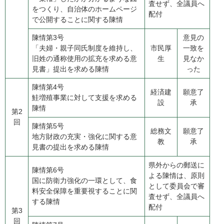
査せず、全議員へ
をつくり、自治体のホームページ
配付
で公開することに関する陳情
陳情第3号
意見の
​「夫婦・親子同氏制度を維持し、
市民厚
一致を
旧姓の通称使用の拡充を求める意
生
見なか
見書」提出を求める陳情
った
陳情第4号
経済建
願意了
鮭増殖事業に対して支援を求める
設
承
陳情
第2
回
陳情第5号
総務文
願意了
地方財政の充実・強化に関する意
教
承
見書の提出を求める陳情
県外からの郵送に
陳情第6号
よる陳情は、原則
国に防衛力強化の一環として、食
として委員会で審
料安全保障を重要視することに関
査せず、全議員へ
する陳情
配付
第3
回