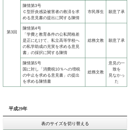
陳情第3号
​Ｃ型肝炎感染被害者の救済を求
市民厚生
願意了承
める意見書の提出に関する陳情
陳情第4号
第3回
​「学費と教育条件の公私間格差
是正にむけて、私立高等学校へ
総務文教
願意了承
の私学助成の充実を求める意見
書」の採択に関する陳情
陳情第5号
意見の一
​国に対し「消費税10％への増税
致を
総務文教
の中止を求める意見書」の提出
見なかっ
を求める陳情書
た
平成29年
表のサイズを切り替える