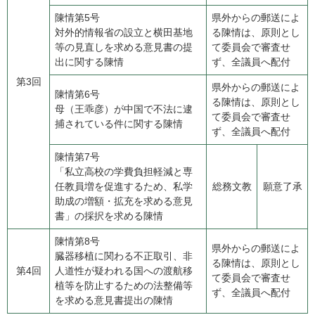
陳情第5号
県外からの郵送によ
​対外的情報省の設立と横田基地
る陳情は、原則とし
等の見直しを求める意見書の提
て委員会で審査せ
出に関する陳情
ず、全議員へ配付
第3回
県外からの郵送によ
陳情第6号
る陳情は、原則とし
​母（王乖彦）が中国で不法に逮
て委員会で審査せ
捕されている件に関する陳情
ず、全議員へ配付
陳情第7号
「私立高校の学費負担軽減と専
任教員増を促進するため、私学
総務文教
願意了承
助成の増額・拡充を求める意見
書」の採択を求める陳情
陳情第8号
県外からの郵送によ
臓器移植に関わる不正取引、非
る陳情は、原則とし
第4回
人道性が疑われる国への渡航移
て委員会で審査せ
植等を防止するための法整備等
ず、全議員へ配付
を求める意見書提出の陳情