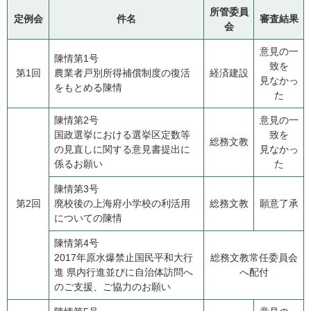
所管委員
定例会
件名
審査結果
会
意見の一
陳情第1号
致を
第1回
​農業者戸別所得補償制度の復活
経済建設
見なかっ
をもとめる陳情
た
陳情第2号
意見の一
​国政選挙における選挙区定数等
致を
総務文教
の見直しに関する意見書提出に
見なかっ
係るお願い
た
陳情第3号
第2回
​廃校後の上海府小学校の利活用
総務文教
願意了承
についての陳情
陳情第4号
​2017年原水爆禁止国民平和大行
総務文教常任委員会
進 県内行進並びに自治体訪問へ
へ配付
のご支援、ご協力のお願い