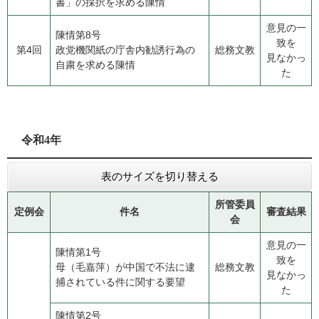
書」の採択を求める陳情
意見の一
陳情第8号
致を
第4回
​政党機関紙の庁舎内勧誘行為の
総務文教
見なかっ
自粛を求める陳情
た
令和4年
表のサイズを切り替える
所管委員
定例会
件名
審査結果
会
意見の一
陳情第1号
致を
母（毛嘉萍）​が中国で不法に逮
総務文教
見なかっ
捕されている件に関する要望
た
陳情第2号