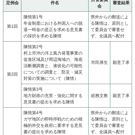
定例会
件名
審査結果
会
陳情第1号
県外からの郵送によ
年金制度における外国人への脱
る陳情は、原則とし
第1回
退一時金の是正を求める意見書
て委員会で審査せ
の採択を求める陳情
ず、全議員へ配付
陳情第2号
​村上市沖の洋上風力発電事業の
促進区域及び周辺海域の、海底
市民厚生
願意了承
活断層調査と、液状化の可能性
についての調査と、防災・減災
第2回
対策の実施について（陳情）
陳情第3号
​地方財政の充実・強化に関する
総務文教
願意了承
意見書の提出を求める陳情
陳情第4号
県外からの郵送によ
​ガザ地区の即時停戦のための積
る陳情は、原則とし
極的外交を政府に要求する意見
て委員会で審査せ
書の提出を求める陳情
ず、全議員へ配付