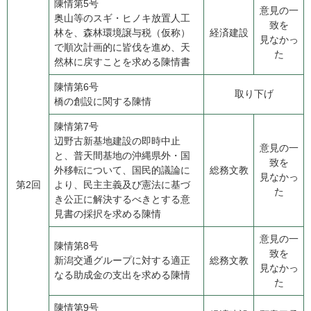
陳情第5号
意見の一
​奥山等のスギ・ヒノキ放置人工
致を
林を、森林環境譲与税（仮称）
経済建設
見なかっ
で順次計画的に皆伐を進め、天
た
然林に戻すことを求める陳情書
陳情第6号
取り下げ
​橋の創設に関する陳情
陳情第7号
​辺野古新基地建設の即時中止
意見の一
と、普天間基地の沖縄県外・国
致を
外移転について、国民的議論に
総務文教
見なかっ
第2回
より、民主主義及び憲法に基づ
た
き公正に解決するべきとする意
見書の採択を求める陳情
意見の一
陳情第8号
致を
​新潟交通グループに対する適正
総務文教
見なかっ
なる助成金の支出を求める陳情
た
陳情第9号