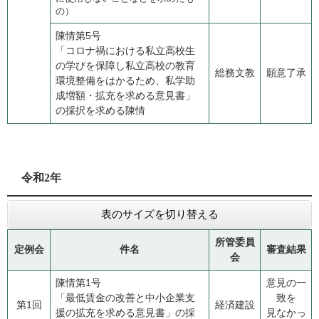
の）
陳情第5号
​「コロナ禍における私立高校生
の学びを保障し私立高校の教育
総務文教
願意了承
環境整備をはかるため、私学助
成増額・拡充を求める意見書」
の採択を求める陳情
​令和2年
表のサイズを切り替える
所管委員
定例会
件名
審査結果
会
陳情第1号
意見の一
​「最低賃金の改善と中小企業支
致を
第1回
経済建設
援の拡充を求める意見書」の採
見なかっ