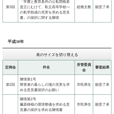
「学費と教育条件の公私間格差
第3回
是正にむけて、私立高等学校へ
総務文教
願意了承
の私学助成の充実を求める意見
書」の採択に関する陳情
平成30年
表のサイズを切り替える
所管委員
定例会
件名
審査結果
会
陳情第1号
第2回
​障害者の暮らしの場の充実を求
市民厚生
願意了承
める意見書採択のお願い
陳情第2号
臓器移植の環境整備を求める意
市民厚生
願意了承
見書の採択を求める陳情書​