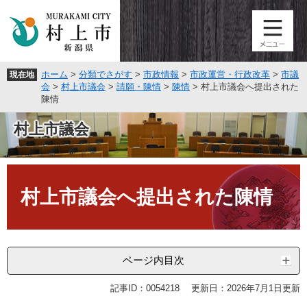
ペ
メ
ー
ニ
ジ
ュ
の
ー
先
を
ホーム
>
分類でさがす
>
市政情報
>
市政運営・行政改革
>
市議
現在地
頭
飛
会
>
村上市議会
>
請願・陳情
>
陳情
>
村上市議会へ提出された
で
ば
陳情
す
し
。
て
村上市議会
本
文
へ
本
文
村上市議会へ提出された陳情
ページ内目次
記事ID：0054218
更新日：2026年7月1日更新