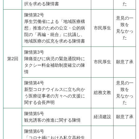
択を求める陳情書
た
陳情第2号
意見の一
​厚生労働省による「地域医療構
致を
想」推進のための公立・公的病
市民厚生
見なかっ
院の「再編・統合」に抗議し、
た
地域医療の拡充を求める陳情書
陳情第3号
第2回
​陣痛並びに病児の緊急通院時に
市民厚生
願意了承
タクシー料金補助制度確立の陳
情
陳情第4号
意見の一
​新型コロナウイルスに立ち向か
致を
総務文教
う医療従事者の方々への支援に
見なかっ
関する会長声明
た
陳情第5号
経済建設
願意了承
​観光誘客の推進に関する陳情
陳情第6号
​「コロナ禍における私立高校生