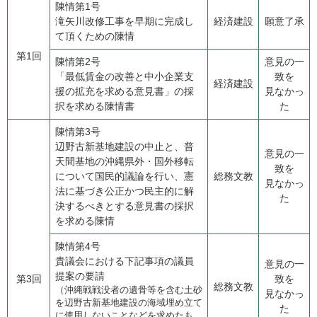
陳情第1号
滝矢川改修工事を早期に完成し
経済建設
願意了承
て頂くための陳情
第1回
陳情第2号
意見の一
​「最低賃金の改善と中小企業支
致を
経済建設
援の拡充を求める意見書」の採
見なかっ
択を求める陳情書
た
陳情第3号
辺野古新基地建設の中止と、普
意見の一
天間基地の沖縄県外・国外移転
致を
について国民的議論を行い、憲
総務文教
見なかっ
法に基づき公正かつ民主的に解
た
決するべきとする意見書の採択
を求める陳情
陳情第4号
貴議会における下記事項の議員
意見の一
提案の要請
第3回
致を
総務文教
（沖縄戦戦没者の遺骨等を含む土砂
見なかっ
を辺野古新基地建設の海域埋め立て
た
に使用しないことなどを求めたも