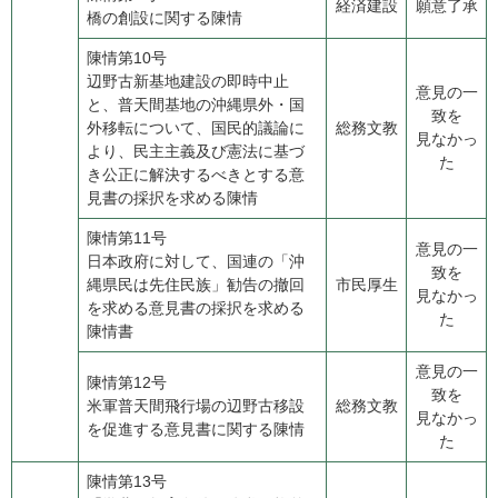
経済建設
願意了承
​橋の創設に関する陳情
陳情第10号
​辺野古新基地建設の即時中止
意見の一
と、普天間基地の沖縄県外・国
致を
外移転について、国民的議論に
総務文教
見なかっ
より、民主主義及び憲法に基づ
た
き公正に解決するべきとする意
見書の採択を求める陳情
陳情第11号
意見の一
​日本政府に対して、国連の「沖
致を
縄県民は先住民族」勧告の撤回
市民厚生
見なかっ
を求める意見書の採択を求める
た
陳情書
意見の一
陳情第12号
致を
​米軍普天間飛行場の辺野古移設
総務文教
見なかっ
を促進する意見書に関する陳情
た
陳情第13号