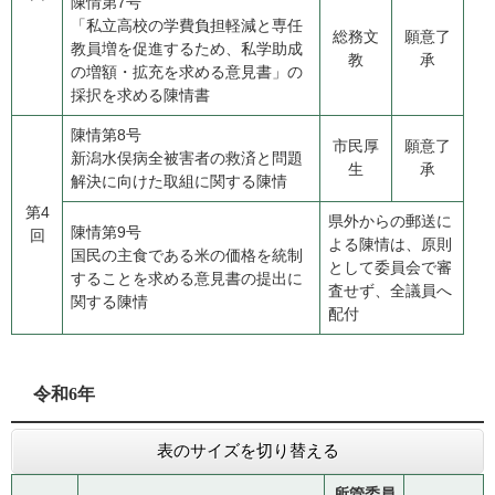
陳情第7号
「私立高校の学費負担軽減と専任
総務文
願意了
教員増を促進するため、私学助成
教
承
の増額・拡充を求める意見書」の
採択を求める陳情書
陳情第8号
市民厚
願意了
新潟水俣病全被害者の救済と問題
生
承
解決に向けた取組に関する陳情
第4
県外からの郵送に
陳情第9号
回
よる陳情は、原則
国民の主食である米の価格を統制
として委員会で審
することを求める意見書の提出に
査せず、全議員へ
関する陳情
配付
令和6年
表のサイズを切り替える
所管委員