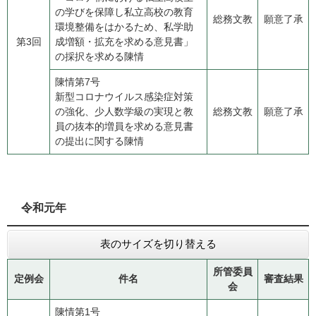
の学びを保障し私立高校の教育
総務文教
願意了承
環境整備をはかるため、私学助
第3回
成増額・拡充を求める意見書」
の採択を求める陳情
陳情第7号
​新型コロナウイルス感染症対策
の強化、少人数学級の実現と教
総務文教
願意了承
員の抜本的増員を求める意見書
の提出に関する陳情
​令和元年
表のサイズを切り替える
所管委員
定例会
件名
審査結果
会
陳情第1号