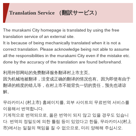
Translation Service （翻訳サービス）
The murakami City homepage is translated by using the free
translation service of an external site.
It is because of being mechanically translated when it is not a
correct translation. Please acknowledge being not able to assume
all the responsibilities in the murakami City even if the mistake etc.
done by the accuracy of the translation are found beforehand.
利用外部网站的免费翻译服务翻译村上市主页。
因为机械地被翻译，没变成正确的翻译的情况也有。因为即使有由于
翻译的精度的错儿等，在村上市不能背负一切的责任，预先也请谅
解。
무라카미시 (村上市) 홈페이지를, 외부 사이트의 무료번역 서비스를
이용해서 번역합니다.
기계적으로 번역되므로, 옳은 번역이 되지 않고 있을 경우도 있습니
다. 번역의 정밀도에 의한 틀림 등이 있었다고 한들, 무라카미시(村上
市)에서는 일절의 책임을 질 수 없으므로, 미리 양해해 주십시오.