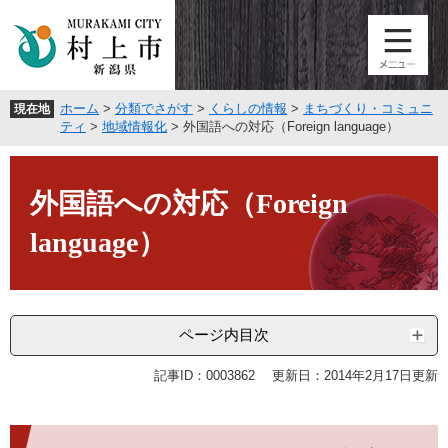
ペ
メ
ー
ニ
ジ
ュ
の
ー
先
を
ホーム
>
分類でさがす
>
くらしの情報
>
まちづくり・コミュニ
現在地
頭
飛
ティ
>
地域情報化
>
外国語への対応（Foreign language）
で
ば
す
し
本
。
て
文
外国語への対応（Foreign
本
文
language）
へ
ページ内目次
記事ID：0003862
更新日：2014年2月17日更新