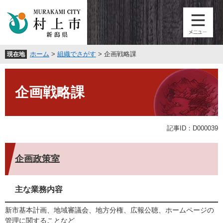
ペ
メ
ー
ニ
ジ
ュ
の
ー
先
を
ホーム
>
組織でさがす
>
企画戦略課
現在地
頭
飛
で
ば
本
す
し
文
。
て
企画戦略課
本
文
へ
記事ID：D000039
企画政策室
主な業務内容
新市基本計画、地域審議会、地方分権、広報公聴、ホームページの
管理に関することなど