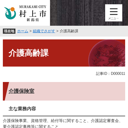
ペ
メ
ー
ニ
ジ
ュ
の
ー
先
を
ホーム
>
組織でさがす
>
介護高齢課
現在地
頭
飛
で
ば
本
す
し
文
。
て
介護高齢課
本
文
へ
記事ID：D000011
介護保険室
主な業務内容
介護保険事業、資格管理、給付等に関すること、介護認定審査会、
要介護認定事務等に関すること