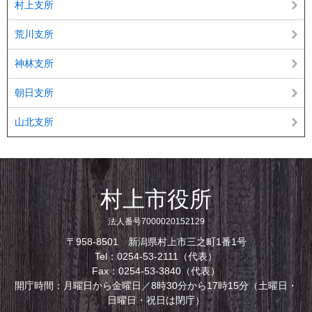
村上支所
荒川支所
神林支所
朝日支所
山北支所
村上市役所
法人番号7000020152129
〒958-8501 新潟県村上市三之町1番1号
Tel：0254-53-2111（代表）
Fax：0254-53-3840（代表）
開庁時間：月曜日から金曜日／8時30分から17時15分（土曜日・
日曜日・祝日は閉庁）