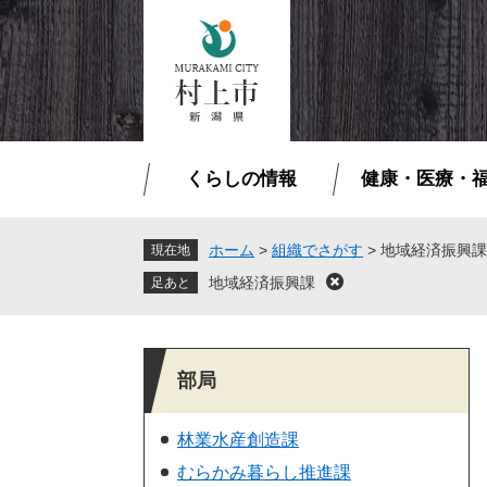
ペ
メ
ー
ニ
ジ
ュ
の
ー
先
を
頭
飛
で
ば
くらしの情報
健康・医療・
す
し
。
て
本
ホーム
>
組織でさがす
>
地域経済振興課
現在地
文
地域経済振興課
閉
へ
じ
る
部局
林業水産創造課
むらかみ暮らし推進課