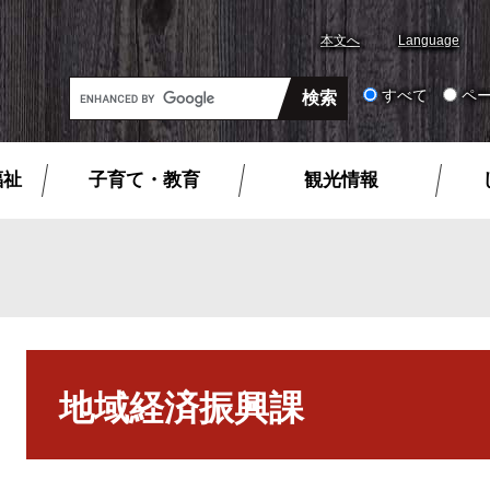
本文へ
Language
G
すべて
ペ
o
o
g
福祉
子育て・教育
観光情報
l
e
カ
ス
タ
ム
検
本
索
文
地域経済振興課