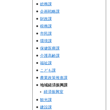
総務課
企画戦略課
財政課
税務課
市民課
環境課
保健医療課
介護高齢課
福祉課
こども課
農業政策推進課
地域経済振興課
経済振興室
観光課
建設課