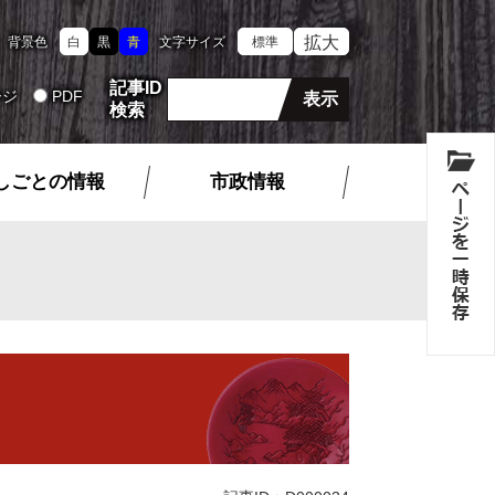
拡大
背景色
白
黒
青
文字サイズ
標準
記事ID
ージ
PDF
検索
しごとの情報
市政情報