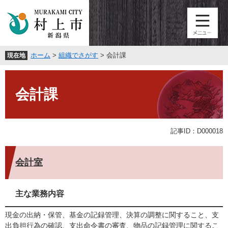
ペ
メ
ー
ニ
ジ
ュ
の
ー
先
を
ホーム
>
組織でさがす
>
会計課
現在地
頭
飛
で
ば
本
す
し
文
。
て
会計課
本
文
へ
記事ID：D000018
会計室
主な業務内容
現金の出納・保管、基金の記録管理、決算の調整に関すること、支
出負担行為の確認、支出命令書の審査、物品の記録管理に関するこ