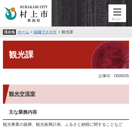
ペ
メ
ー
ニ
ジ
ュ
の
ー
先
を
ホーム
>
組織でさがす
>
観光課
現在地
頭
飛
で
ば
本
す
し
文
。
て
観光課
本
文
へ
記事ID：D000035
観光交流室
主な業務内容
観光事業の振興、観光振興計画、ふるさと納税に関することなど