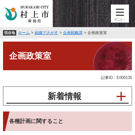
ペ
メ
ー
ニ
ジ
ュ
の
ー
先
を
ホーム
>
組織でさがす
>
企画戦略課
>
企画政策室
現在地
頭
飛
で
ば
本
す
し
文
。
て
企画政策室
本
文
へ
記事ID：E000135
新着情報
各種計画に関すること